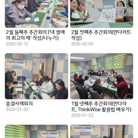
2월 둘째주 주간회의 ('내 생애
2월 첫째주 주간회의(만다라트
의 최고의 해' 작성/나누기)
작성)
작성일
작성일
2025-02-12
2025-02-05
종결사례회의
1월 넷째주 주간회의(만다라
작성일
트, ThinkWise 활용법 배우기)
2025-01-22
작성일
2025-01-22