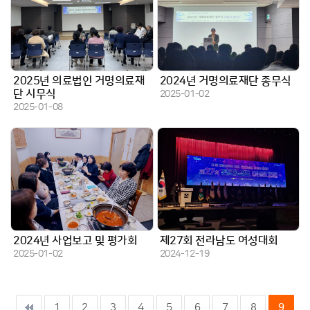
2025년 의료법인 거명의료재
2024년 거명의료재단 종무식
작성일
단 시무식
2025-01-02
작성일
2025-01-08
2024년 사업보고 및 평가회
제27회 전라남도 여성대회
작성일
작성일
2025-01-02
2024-12-19
1
2
3
4
5
6
7
8
9