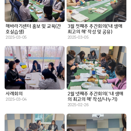
해바라기센터 홍보 및 교육(간
3월 첫째주 주간회의('내 생애
호실습생)
최고의 해' 작성 및 공유)
작성일
작성일
2025-03-05
2025-03-05
사례회의
2월 넷째주 주간회의( '내 생애
작성일
의 최고의 해' 작성/나누기)
2025-03-04
작성일
2025-02-26